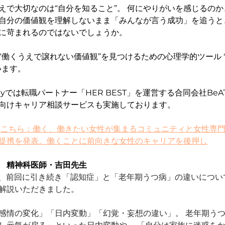
えで大切なのは“自分を知ること”。 何にやりがいを感じるの
自分の価値観を理解しないまま「みんなが言う成功」を追うと
に苛まれるのではないでしょうか。
“働くうえで譲れない価値観”を見つけるための心理学的ツール 
ます。 
munityでは転職パートナー「HER BEST」を運営する合同会社B
向けキャリア相談サービスも実施しております。
はこちら：働く、働きたい女性が集まるコミュニティと女性専
提携を発表。働くことに前向きな女性のキャリアを後押し
　精神科医師・吉田先生
は、前回に引き続き「認知症」と「老年期うつ病」の違いについ
解説いただきました。
感情の変化」「日内変動」「幻覚・妄想の違い」。 老年期う