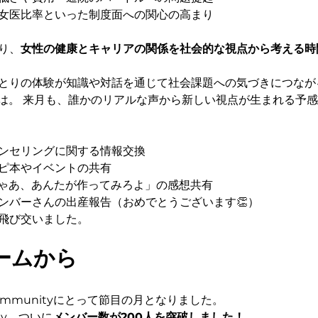
女医比率といった制度面への関心の高まり
り、
女性の健康とキャリアの関係を社会的な視点から考える時
りの体験が知識や対話を通じて社会課題への気づきにつながるのは
ならでは。 来月も、誰かのリアルな声から新しい視点が生まれる予
ンセリングに関する情報交換
ピ本やイベントの共有
じゃあ、あんたが作ってみろよ」の感想共有
ンバーさんの出産報告（おめでとうございます👏）
飛び交いました。
ームから
s communityにとって節目の月となりました。
nity、ついに
メンバー数が200人を突破しました！