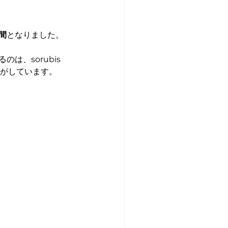
間
となりました。
、sorubis 
感がしています。