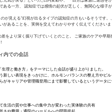
し元気が戻る」といった日内変動や、 「自分は家族に迷惑を
である一方、 認知症では感情の起伏が乏しく、無関心な様子
ものが見える”幻視が出るタイプの認知症の方もいるそうです。
いがあることを、実例を交えてわかりやすく伝えてくださいま
の差をより深く掘り下げていくとのこと。 ご家族のケアや早期
！
ティ内での会話
は、「生理と働き方」をテーマにした会話が盛り上がりました。
う新しい表現をきっかけに、ホルモンバランスの整え方やピル
らがキャリアや管理職登用にまで影響しているというデータに
て生活の質や仕事への集中力が変わった実体験の共有
低さや費用・通院のハードルへの問題提起