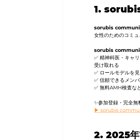
1. sor
sorubis communi
女性のためのコミュ
sorubis commu
✅ 精神科医・キャ
受け取れる
✅ ロールモデルを
✅ 信頼できるメン
✅ 無料AMH検査な
✨参加登録・完全無
▶ 
sorubis com
2. 20