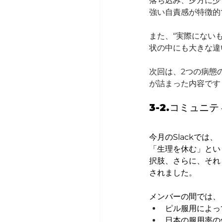
落ち込み、夕方に少
強い自責感が特徴的
また、“実際にない
状の中にも大きな違
次回は、2つの病態
が詰まった内容です
3-2.コミュニ
今月のSlackで
「生理を休む」とい
択肢、さらに、それ
されました。
メンバーの間では、
ピル服用によっ
日本の服用率の