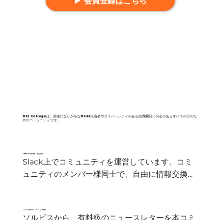
▶ 会員登録はこちら
DEI Collegeは、孤独になりがちなDE&I担当者やダイバーシティのある組織開発に関心のあるすべての方のた
めのコミュニティです。
​DE&Iに関する情報・意見交換
Slack上でコミュニティを運営しています。コミ
ュニティのメンバー様同士で、自由に情報交換や
意見交換を行うことができます。自身の実践知の
みではカバーできない部分も、他者と知見を共有
することが可能です。
​ソルビス発信のニュースレター購読
ソルビスから、有料級のニュースレターを本コミ