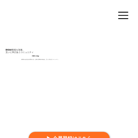
DE&I推進を加速。
​互いに学びあうコミュニティ
DE&I College
多様性のある社会の実現のため、企業や当事者の域を超え、互いに学び合うコミュニティ。