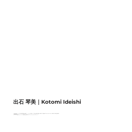
出石 琴美｜Kotomi Ideishi
オランダのユトレヒト大学心理学専攻修士課程にて、ジェンダー差別について社会心理学の角度から研究中。米国公認NPO Womxn’s Collaborative 理事。日米学生会議74期。
【得意領域】
#ジェンダー #意図しないジェンダー差別 #社会心理学 #クロスファンクショナルリーダーシップ