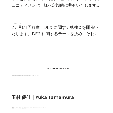
ュニティメンバー様へ定期的に共有いたします。
エビデンスと実践的な内容にこだわったコンテン
ツです。ぜひ、社内のDE&I推進にご活用くださ
い。
DE&I勉強会のイベント参加
2ヵ月に1回程度、DE&Iに関する勉強会を開催い
たします。DE&Iに関するテーマを決め、それに
ついて詳しい方々のライトニングトークやディス
カッションを通じて、各トピックに関する知見を
深めます。
DE&I College
運営メンバー
本サービスを支える運営メンバーは、各分野の専門知識と実務経験を兼ね備えたプロフェッショナルで構成しています。
実務に役立つリアルな情報と最前線の知見を提供し、皆さまのDE&I推進を力強くサポートします。
​玉村 優佳｜Yuka Tamamura
​戦略コンサルタントとして従事した経験と、心身の不調など自身のマイノリティ当事者としての意見を掛け合わせ、リアリティの高い戦略検討が可能。
【得意領域】
#障害者雇用 #ジェンダー ＃コンサルティング #経営を巻き込んだ戦略