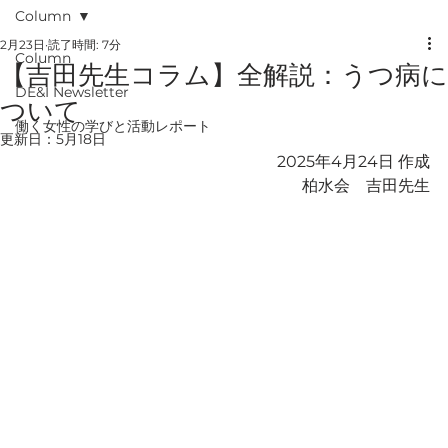
Column
2月23日
読了時間: 7分
Column
【吉田先生コラム】全解説：うつ病に
DE&I Newsletter
ついて
働く女性の学びと活動レポート
更新日：
5月18日
2025年4月24日 作成
柏水会　吉田先生