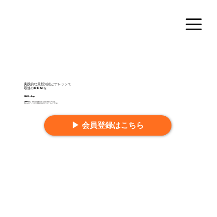
実践的な最新知識とナレッジで
最速のDE&Iを
DE&I College
DE&I推進、女性活躍推進のご担当者様に武器を。
豊富なエビデンスや資料で強力にサポートいたします。
▶ 会員登録はこちら