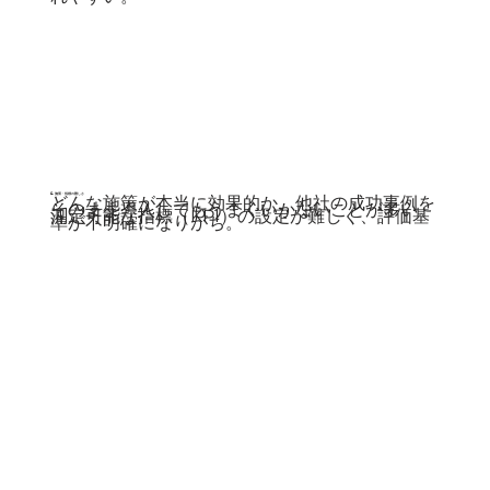
4. 施策・指標の難しさ
どんな施策が本当に効果的か、他社の成功事例を
そのまま導入してもうまくいかないことが多い。
測定可能な指標（KPI）の設定が難しく、評価基
準が不明確になりがち。