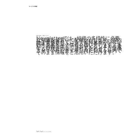
サービスの特徴
​必要な知識を、必要なカタチで
​Newsletterでは、組織の多様性に必要
な知識を厳選して配信いたします。国内
外で蓄積されている学術知見やDE&Iに
関する最新ニュース、先行事例などを実
効性のある形で情報発信いたします。
​ま
た、内容に応じてコンサルタントが作成
する完成度の高い資料も合わせてご提供
させていただきます。得た知見を社内で
そのまま情報をご活用いただけます。
​”実践”と”前進”にとことんこだわる