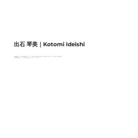
出石 琴美｜Kotomi Ideishi
オランダのユトレヒト大学心理学専攻修士課程にて、ジェンダー差別について社会心理学の角度から研究中。米国公認NPO Womxn’s Collaborative 理事。日米学生会議74期。
【得意領域】
#ジェンダー #意図しないジェンダー差別 #社会心理学 #クロスファンクショナルリーダーシップ