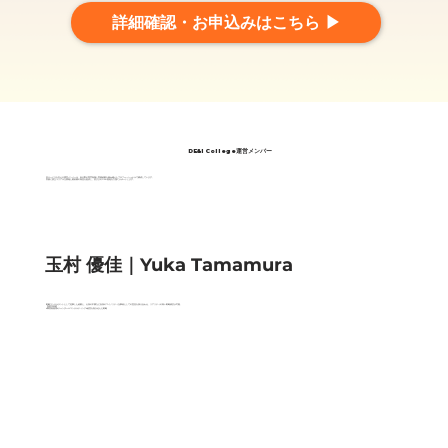
詳細確認・お申込みはこちら ▶
DE&I College
運営メンバー
本サービスを支える運営メンバーは、各分野の専門知識と実務経験を兼ね備えたプロフェッショナルで構成しています。
実務に役立つリアルな情報と最前線の知見を提供し、皆さまのDE&I推進を力強くサポートします。
​玉村 優佳｜Yuka Tamamura
​戦略コンサルタントとして従事した経験と、心身の不調など自身のマイノリティ当事者としての意見を掛け合わせ、リアリティの高い戦略検討が可能。
【得意領域】
#障害者雇用 #ジェンダー ＃コンサルティング #経営を巻き込んだ戦略