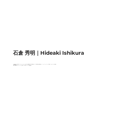
石倉 秀明｜Hideaki Ishikura
山田進太郎D&I財団COO | Alternative Work Lab所長。慶應義塾大学大学院政策メディア研究科修士課程在籍し、リモートワークについて研究中。元キャスター取締役。
【得意領域】
#新しい働き方 #リモートワーク #人事データ分析 #ジェンダー #組織運営