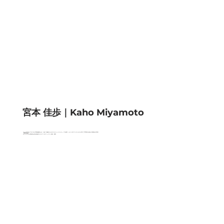
​宮本 佳歩｜Kaho Miyamoto
Google日本法人でのDE&Iの実践経験を元に、個人で組織におけるDEIやジェンダーギャップを探究。オランダのアムステルダム大学にて専門的な知見と実践知を学習中。​
【得意領域】
#ジェンダー #心理的安全性 #先進的なエビデンス #コミュニティ形成・運営