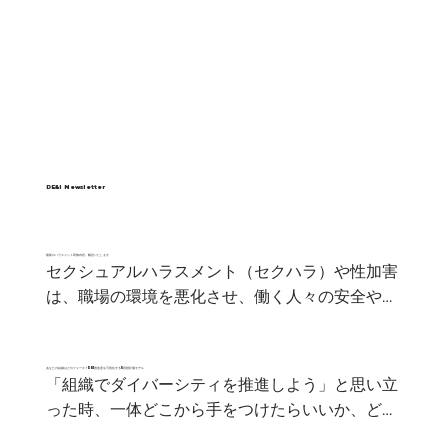
​DE&I Newsletter
​最新のハラスメント研修内容、解説いたします
セクシュアルハラスメント（セクハラ）や性加害
は、職場の環境を悪化させ、働く人々の安全や信
頼関係を損なう深刻な問題です。昨今メディア業
界を中心としたセクシャルハラスメントへの対応
への批判は、尾を引き当該企業への批判は高まる
あなたの組織はどのフェーズ？DEI推進度を可視化する5段階評価モデル
「組織でダイバーシティを推進しよう」と思い立
結果となりました。こうした社会的動向を受け、
った時、一体どこから手をつけたらいいか、どこ
企業のコンプライアンスやガバナンスの重要性が
まで目指せば「DEI推進ができている」状態と言
より高まっているのではないでしょうか。本記事