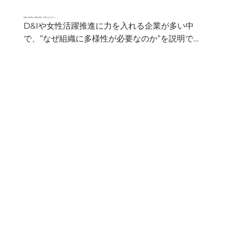
えるのか。暗中模索の方も多いのではないでしょ
では、セクハラ・性加害防止研修の内容とその実
うか。女性活躍推進・障害者の雇用と活躍・
組織に多様性が必要な理由、説明できますか？
践方法について解説します。
D&Iや女性活躍推進に力を入れる企業が多い中
LGBTQ、ニューロダイバーシティ、グローバル
で、”なぜ組織に多様性が必要なのか”を説明でき
企業であれば外国人のインクルージョンなど、多
る方はどのくらいいらっしゃるでしょうか。

くの手をつけるべき課題が次々と見つかるはずで
す。
この内容をD&I推進者が理解し、社内全体に認知
を広げておかなければ、何か施策をうった際のハ
レーションに繋がりかねません。