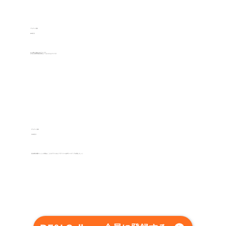
1 アカウント契約
​8,800円/月
​お1人様から始められるプランです。
まずはご自身の知見を深めたい！と言う方におススメです。
5 アカウント契約
​33,000円/月
​担当者様が複数いらっしゃる場合は、こちらのプランがおトクです！チーム全体でレベルアップを目指しましょう。