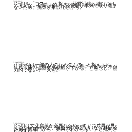
1. 経営層の理解の不足
DE&Iを「コスト」と捉え、経営戦略と結びつけ
て考えない企業が多い。経営層が本気で取り組ま
ないため、施策が形骸化しがち。
2. 社内の当事者意識の低さ
「DE&Iは一部の人のためのもの」と捉えられ、
社員全体の理解が進みにくい。特にミドルマネジ
メント層が「仕事の効率が下がる」と懸念し、協
力的でないケースも。
3. 短期的成果を求められる
DE&Iは文化変革が必要なため、すぐに成果が見
えにくい。一方で、短期的な成果が出なければ経
営層や他部門から「効果がわからない」と批判さ
れやすい。