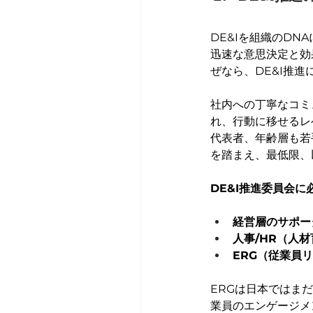
DE&Iを組織のD
迅速な意思決定と効
ぜなら、DE&I推
社内への丁寧なコミ
れ、行動に移せるレ
代表者、年齢層も若
を踏まえ、最低限、
DE&I推進委員会に
経営層のサポー
人事/HR（人
ERG（従業員
ERGは日本ではま
業員のエンゲージメン