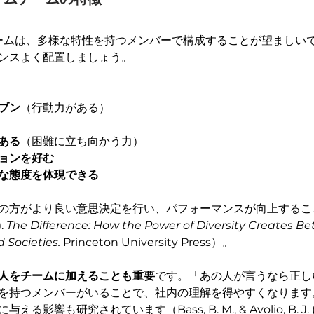
チームは、多様な特性を持つメンバーで構成することが望ましい
ンスよく配置しましょう。
ブン
（行動力がある）
ある
（困難に立ち向かう力）
ョンを好む
な態度を体現できる
の方がより良い意思決定を行い、パフォーマンスが向上するこ
. 
The Difference: How the Power of Diversity Creates Bet
d Societies.
 Princeton University Press）。
人をチームに加えることも重要
です。「あの人が言うなら正し
を持つメンバーがいることで、社内の理解を得やすくなります
響も研究されています（Bass, B. M., & Avolio, B. J. (19