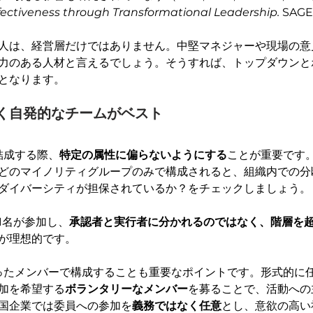
fectiveness through Transformational Leadership.
 SAGE
人は、経営層だけではありません。中堅マネジャーや現場の意
力のある人材と言えるでしょう。そうすれば、トップダウンと
となります。
く自発的なチームがベスト
結成する際、
特定の属性に偏らないようにする
ことが重要です
どのマイノリティグループのみで構成されると、組織内での分
ダイバーシティが担保されているか？をチェックしましょう。
1名が参加し、
承認者と実行者に分かれるのではなく、階層を
が理想的です。
持ったメンバーで構成することも重要なポイントです。形式的に
加を希望する
ボランタリーなメンバー
を募ることで、活動への
米国企業では委員への参加を
義務ではなく任意
とし、意欲の高い