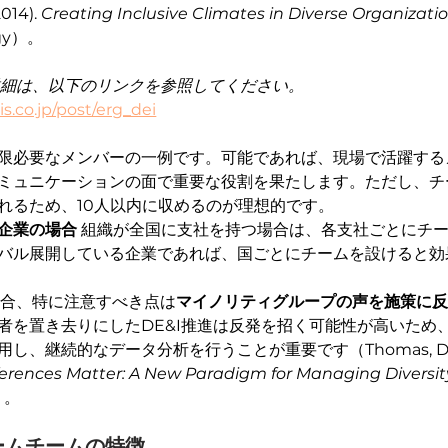
2014). 
Creating Inclusive Climates in Diverse Organizatio
ogy）。
詳細は、以下のリンクを参照してください。
s.co.jp/post/erg_dei
限必要なメンバーの一例です。可能であれば、現場で活躍する
ミュニケーションの面で重要な役割を果たします。ただし、チ
れるため、10人以内に収めるのが理想的です。
企業の場合
 組織が全国に支社を持つ場合は、各支社ごとにチ
バル展開している企業であれば、国ごとにチームを設けると効
場合、特に注意すべき点は
マイノリティグループの声を施策に
者を置き去りにしたDE&I推進は反発を招く可能性が高いため
継続的なデータ分析を行うことが重要です（Thomas, D. A., & E
erences Matter: A New Paradigm for Managing Diversit
w）。
リームチームの特徴